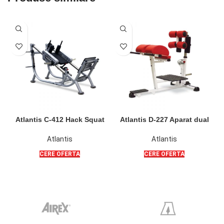
Atlantis C-412 Hack Squat
Atlantis D-227 Aparat dual
(aparat genulfexiuni Hack)
pentru fesieri si bicepsi
PL
femurali
Atlantis
Atlantis
CERE OFERTA
CERE OFERTA