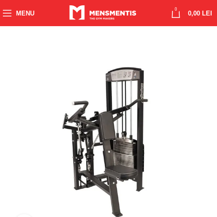
0
MENU
0,00
LEI