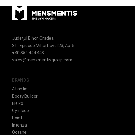
Judeţul Bihor, Oradea
Str. Episcop Mihai Pavel 23, Ap. 5
+40 359 444 443
sales@mensmentisgroup.com
BRANDS
Atlantis
Booty Builder
Eleiko
Gymleco
Hoist
Intenza
Octane